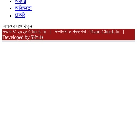
অফার
অভিজ্ঞতা
চাকরি
আমাদের সঙ্গে থাকুন
স্বত্ব © ২০২৬ Check In | সম্পাদনা ও প্রকাশনা : Team Check In |
Developed by
ইবিপণন