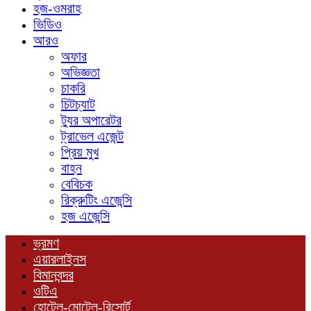
হজ-ওমরাহ
ভিডিও
আরও
অফার
অভিজ্ঞতা
চাকরি
চিটচ্যাট
ট্যুর অপারেটর
ট্রাভেল এজেন্ট
প্রিয় মুখ
বাহন
বেবিচক
রিক্রুটিং এজেন্সি
হজ এজেন্সি
ভ্রমণ
এয়ারলাইনস
বিমানবন্দর
ওটিএ
হোটেল-মোটেল-রিসোর্ট