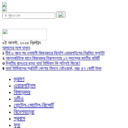
৯ই আগস্ট, ২০২৬ খ্রিস্টাব্দ
আমাদের সঙ্গে থাকুন
১
দীর্ঘ ৮ বছর পর ওসমানী বিমানবন্দরে বিদেশি এয়ারলাইন্সের নিয়মিত ফ্লাইট
২
আন্তর্জাতিক মানে বিমানবন্দর নিরাপত্তায় ১৭ সদস্যের জাতীয় কমিটি
৩
দ্বিতীয় রানওয়ে ছাড়া থার্ড টার্মিনাল কি সত্যিই জিরো?
৪
থার্ড টার্মিনালের প্রতিটি কোণায় মিলবে নেটওয়ার্ক, খরচ ৪৭ কোটি টাকা
ভ্রমণ
এয়ারলাইনস
বিমানবন্দর
ওটিএ
হোটেল-মোটেল-রিসোর্ট
বিদেশযাত্রা
প্রবাস
ফুড