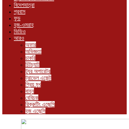
বিদেশযাত্রা
প্রবাস
ফুড
হজ-ওমরাহ
ভিডিও
আরও
অফার
অভিজ্ঞতা
চাকরি
চিটচ্যাট
ট্যুর অপারেটর
ট্রাভেল এজেন্ট
প্রিয় মুখ
বাহন
বেবিচক
রিক্রুটিং এজেন্সি
হজ এজেন্সি