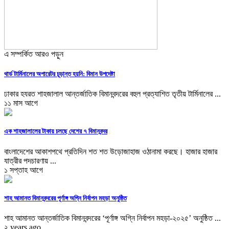
এ সম্পর্কিত আরও পড়ুন
থার্ড টার্মিনালের অপারেটর চূড়ান্ত হয়নি: বিমান উপদেষ্টা
ঢাকার হযরত শাহজালাল আন্তর্জাতিক বিমানবন্দরের বহুল প্রত্যাশিত তৃতীয় টার্মিনালের ...
১১ মাস আগে
এক শাহজালালের টাকায় চলছে দেশের ৭ বিমানবন্দর
বাংলাদেশের আকাশপথে প্রতিদিন শত শত উড়োজাহাজ ওঠানামা করছে। হাজার হাজার
যাত্রীর পদচারণায় ...
১ সপ্তাহ আগে
শাহ আমানত বিমানবন্দরের পূর্ণাঙ্গ অগ্নি নির্বাপন মহড়া অনুষ্ঠিত
শাহ আমানত আন্তর্জাতিক বিমানবন্দরের ‘পূর্ণাঙ্গ অগ্নি নির্বাপন মহড়া-২০২৫’ অনুষ্ঠিত ...
২ years ago