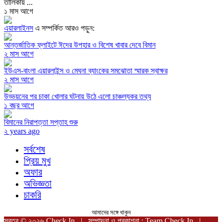
তালিকায় ...
১ মাস আগে
এয়ারলাইনস
এ সম্পর্কিত আরও পড়ুন:
আন্তর্জাতিক ফ্লাইটে ঈদের উপহার ও বিশেষ খাবার দেবে বিমান
২ মাস আগে
ইউএস-বাংলা এয়ারলাইন্স ও মেঘনা ব্যাংকের সমঝোতা স্মারক স্বাক্ষর
২ মাস আগে
উড্ডয়নের পর চাকা খোলার ঘটনায় উঠে এলো চাঞ্চল্যকর তথ্য
১ বছর আগে
বিমানের নিরাপত্তা সপ্তাহ শুরু
২ years ago
সর্বশেষ
প্রিয় মুখ
অফার
অভিজ্ঞতা
চাকরি
আমাদের সঙ্গে থাকুন
স্বত্ব © ২০২৬ Check In | সম্পাদনা ও প্রকাশনা : Team Check In |