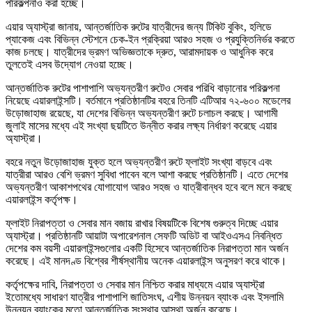
পরিকল্পনাও করা হচ্ছে।
এয়ার অ্যাস্ট্রা জানায়, আন্তর্জাতিক রুটের যাত্রীদের জন্য টিকিট বুকিং, হলিডে
প্যাকেজ এবং বিভিন্ন স্টেশনে চেক-ইন প্রক্রিয়া আরও সহজ ও প্রযুক্তিনির্ভর করতে
কাজ চলছে। যাত্রীদের ভ্রমণ অভিজ্ঞতাকে দ্রুত, আরামদায়ক ও আধুনিক করে
তুলতেই এসব উদ্যোগ নেওয়া হচ্ছে।
আন্তর্জাতিক রুটের পাশাপাশি অভ্যন্তরীণ রুটেও সেবার পরিধি বাড়ানোর পরিকল্পনা
নিয়েছে এয়ারলাইন্সটি। বর্তমানে প্রতিষ্ঠানটির বহরে তিনটি এটিআর ৭২-৬০০ মডেলের
উড়োজাহাজ রয়েছে, যা দেশের বিভিন্ন অভ্যন্তরীণ রুটে চলাচল করছে। আগামী
জুলাই মাসের মধ্যে এই সংখ্যা ছয়টিতে উন্নীত করার লক্ষ্য নির্ধারণ করেছে এয়ার
অ্যাস্ট্রা।
বহরে নতুন উড়োজাহাজ যুক্ত হলে অভ্যন্তরীণ রুটে ফ্লাইট সংখ্যা বাড়বে এবং
যাত্রীরা আরও বেশি ভ্রমণ সুবিধা পাবেন বলে আশা করছে প্রতিষ্ঠানটি। এতে দেশের
অভ্যন্তরীণ আকাশপথের যোগাযোগ আরও সহজ ও যাত্রীবান্ধব হবে বলে মনে করছে
এয়ারলাইন্স কর্তৃপক্ষ।
ফ্লাইট নিরাপত্তা ও সেবার মান বজায় রাখার বিষয়টিকে বিশেষ গুরুত্ব দিচ্ছে এয়ার
অ্যাস্ট্রা। প্রতিষ্ঠানটি আয়াটা অপারেশনাল সেফটি অডিট বা আইওএসএ নিবন্ধিত
দেশের কম বয়সী এয়ারলাইন্সগুলোর একটি হিসেবে আন্তর্জাতিক নিরাপত্তা মান অর্জন
করেছে। এই মানদণ্ড বিশ্বের শীর্ষস্থানীয় অনেক এয়ারলাইন্স অনুসরণ করে থাকে।
কর্তৃপক্ষের দাবি, নিরাপত্তা ও সেবার মান নিশ্চিত করার মাধ্যমে এয়ার অ্যাস্ট্রা
ইতোমধ্যে সাধারণ যাত্রীর পাশাপাশি জাতিসংঘ, এশীয় উন্নয়ন ব্যাংক এবং ইসলামি
উন্নয়ন ব্যাংকের মতো আন্তর্জাতিক সংস্থার আস্থা অর্জন করেছে।