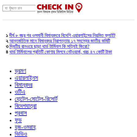
১
দীর্ঘ ৮ বছর পর ওসমানী বিমানবন্দরে বিদেশি এয়ারলাইন্সের নিয়মিত ফ্লাইট
২
আন্তর্জাতিক মানে বিমানবন্দর নিরাপত্তায় ১৭ সদস্যের জাতীয় কমিটি
৩
দ্বিতীয় রানওয়ে ছাড়া থার্ড টার্মিনাল কি সত্যিই জিরো?
৪
থার্ড টার্মিনালের প্রতিটি কোণায় মিলবে নেটওয়ার্ক, খরচ ৪৭ কোটি টাকা
ভ্রমণ
এয়ারলাইনস
বিমানবন্দর
ওটিএ
হোটেল-মোটেল-রিসোর্ট
বিদেশযাত্রা
প্রবাস
ফুড
হজ-ওমরাহ
ভিডিও