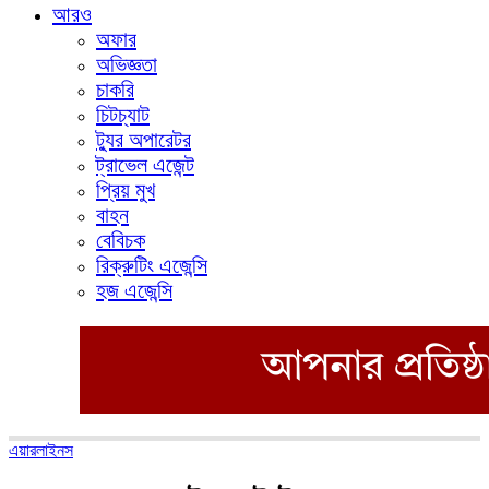
আরও
অফার
অভিজ্ঞতা
চাকরি
চিটচ্যাট
ট্যুর অপারেটর
ট্রাভেল এজেন্ট
প্রিয় মুখ
বাহন
বেবিচক
রিক্রুটিং এজেন্সি
হজ এজেন্সি
এয়ারলাইনস