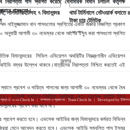
সব নিরাপত্তা পাস স্থগিত করেছে বেসামরিক বিমান চলাচল কর্তৃপক্ষ 
 হারাবে পাসগুলো।
রদী, লালমনিরহাটসহ ৭ বিমানবন্দর
থার্ড টার্মিনালে নেটওয়ার্ক বসাতে
গ
টাকা চায় টেলিটক
দ নাইমুজ্জামান খান পাসগুলোর স্থগিতের একটি জরুরি বিজ্ঞপ্তি প্রকাশ 
৩ মাস আগে
২০ অনুযায়ী আগামী ৩০ নভেম্বর থেকে আগের ইস্যু করা পাসগুলো স্থগিত 
খ
অফার
ইডি নম্বর উল্লেখ থাকবে।যাত্রীদের নিরাপত্তা নিশ্চিত করতেই এই 
্ষিত স্থানে প্রবেশ ও দায়িত্ব পালনের জন্য আগামী ৩০ নভেম্বর থেকে বৈধ 
 সংশ্লিষ্ট সবাইকে নির্ধারিত প্রক্রিয়া মেনে এভসেক আইডি নিতে 
স্বত্ব © ২০২৬ Check In | সম্পাদনা ও প্রকাশনা : Team Check In |
Developed by
ইবিপণন
নবন্দরের প্রবেশ করা যাবে না।
িত প্রক্রিয়া মেনে আবেদন করতে হবে। এভসেক আইডি সম্বলিত পাস ইস্যুর 