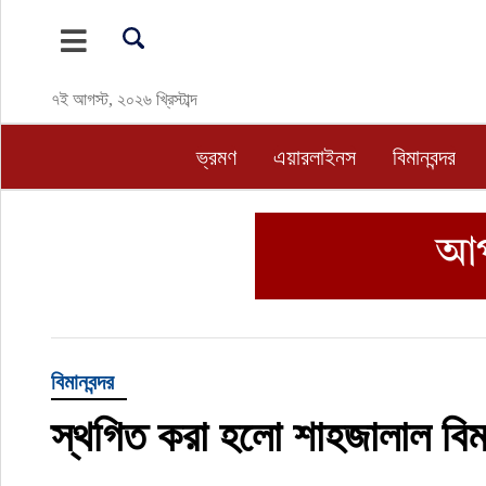
ভ্রমণ
৭ই আগস্ট, ২০২৬ খ্রিস্টাব্দ
এয়ারলাইনস
ভ্রমণ
এয়ারলাইনস
বিমানবন্দর
বিমানবন্দর
ওটিএ
হোটেল-মোটেল-রিসোর্ট
বিদেশযাত্রা
বিমানবন্দর
স্থগিত করা হলো শাহজালাল বিমা
প্রবাস