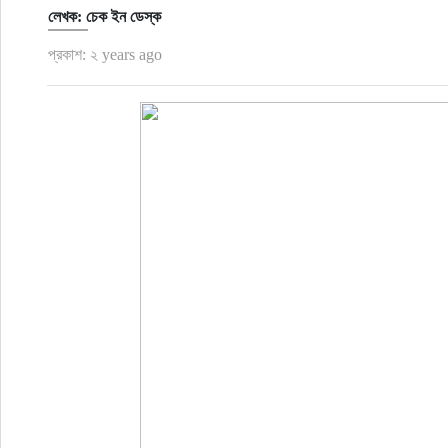
ফুড
লেখক: চেক ইন ডেস্ক
প্রকাশ: ২ years ago
হজ-ওমরাহ
ভিডিও
আরও