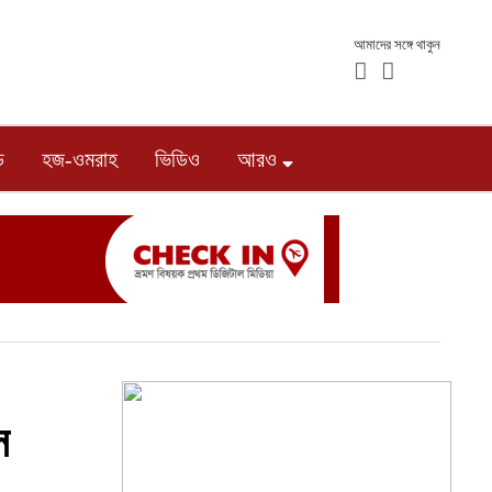
আমাদের সঙ্গে থাকুন
ড
হজ-ওমরাহ
ভিডিও
আরও
স