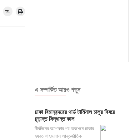
অ-
এ সম্পর্কিত আরও পড়ুন
ঢাকা বিমানবন্দরের থার্ড টার্মিনাল চালুর বিষয়ে
চূড়ান্ত সিদ্ধান্ত কাল
দীর্ঘদিনের অপেক্ষার পর অবশেষে ঢাকার
হযরত শাহজালাল আন্তর্জাতিক