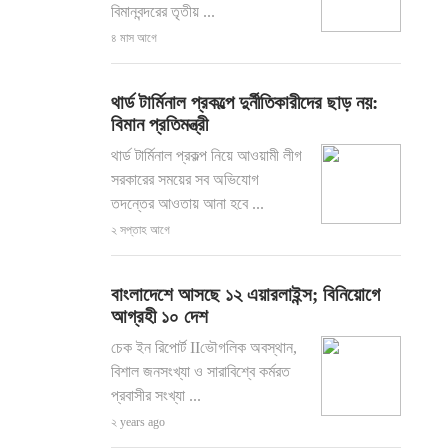
বিমানবন্দরের তৃতীয় ...
৪ মাস আগে
থার্ড টার্মিনাল প্রকল্পে দুর্নীতিকারীদের ছাড় নয়:
বিমান প্রতিমন্ত্রী
থার্ড টার্মিনাল প্রকল্প নিয়ে আওয়ামী লীগ
সরকারের সময়ের সব অভিযোগ
তদন্তের আওতায় আনা হবে ...
২ সপ্তাহ আগে
বাংলাদেশে আসছে ১২ এয়ারলাইন্স; বিনিয়োগে
আগ্রহী ১০ দেশ
চেক ইন রিপোর্ট IIভৌগলিক অবস্থান,
বিশাল জনসংখ্যা ও সারাবিশ্বে কর্মরত
প্রবাসীর সংখ্যা ...
২ years ago