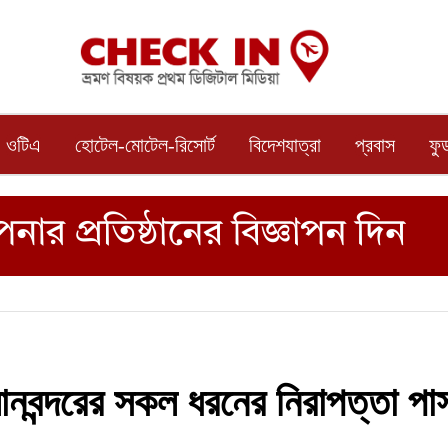
ওটিএ
হোটেল-মোটেল-রিসোর্ট
বিদেশযাত্রা
প্রবাস
ফু
নবন্দরের সকল ধরনের নিরাপত্তা পা