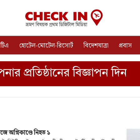
টিএ
হোটেল-মোটেল-রিসোর্ট
বিদেশযাত্রা
প্রবাস
াজে অগ্নিকাণ্ডে নিহত ১