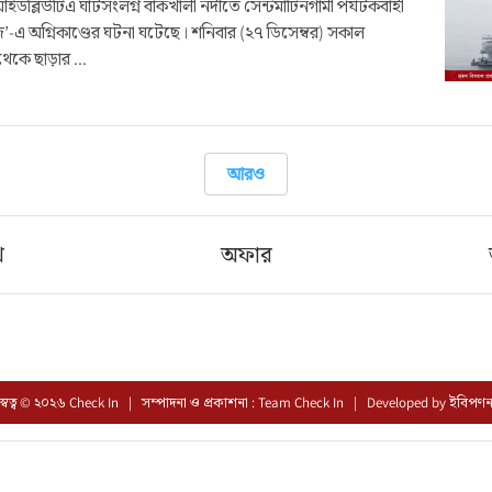
ইডব্লিউটিএ ঘাটসংলগ্ন বাঁকখালী নদীতে সেন্টমার্টিনগামী পর্যটকবাহী
জ’-এ অগ্নিকাণ্ডের ঘটনা ঘটেছে। শনিবার (২৭ ডিসেম্বর) সকাল
েকে ছাড়ার ...
আরও
খ
অফার
স্বত্ব © ২০২৬ Check In | সম্পাদনা ও প্রকাশনা : Team Check In |
Developed by
ইবিপণ