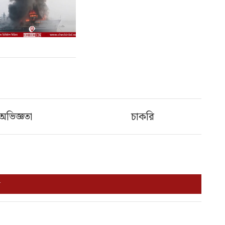
অভিজ্ঞতা
চাকরি
ন