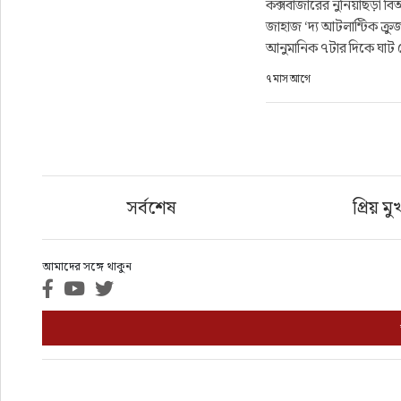
কক্সবাজারের নুনিয়াছড়া বিআ
ফুড
জাহাজ ‘দ্য আটলান্টিক ক্রু
আনুমানিক ৭টার দিকে ঘাট থ
হজ-ওমরাহ
৭ মাস আগে
ভিডিও
আরও
সর্বশেষ
প্রিয় মু
আমাদের সঙ্গে থাকুন