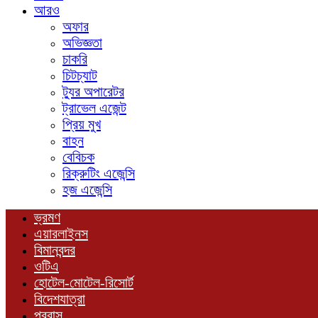
আরও
অফার
অভিজ্ঞতা
চাকরি
চিটচ্যাট
ট্যুর অপারেটর
ট্রাভেল এজেন্ট
প্রিয় মুখ
বাহন
বেবিচক
রিক্রুটিং এজেন্সি
হজ এজেন্সি
ভ্রমণ
এয়ারলাইনস
বিমানবন্দর
ওটিএ
হোটেল-মোটেল-রিসোর্ট
বিদেশযাত্রা
প্রবাস