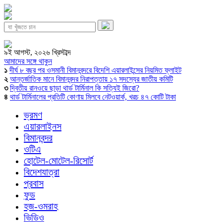
৯ই আগস্ট, ২০২৬ খ্রিস্টাব্দ
আমাদের সঙ্গে থাকুন
১
দীর্ঘ ৮ বছর পর ওসমানী বিমানবন্দরে বিদেশি এয়ারলাইন্সের নিয়মিত ফ্লাইট
২
আন্তর্জাতিক মানে বিমানবন্দর নিরাপত্তায় ১৭ সদস্যের জাতীয় কমিটি
৩
দ্বিতীয় রানওয়ে ছাড়া থার্ড টার্মিনাল কি সত্যিই জিরো?
৪
থার্ড টার্মিনালের প্রতিটি কোণায় মিলবে নেটওয়ার্ক, খরচ ৪৭ কোটি টাকা
ভ্রমণ
এয়ারলাইনস
বিমানবন্দর
ওটিএ
হোটেল-মোটেল-রিসোর্ট
বিদেশযাত্রা
প্রবাস
ফুড
হজ-ওমরাহ
ভিডিও