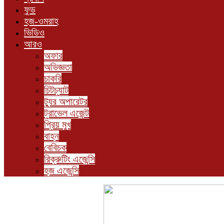
ফুড
হজ-ওমরাহ
ভিডিও
আরও
অফার
অভিজ্ঞতা
চাকরি
চিটচ্যাট
ট্যুর অপারেটর
ট্রাভেল এজেন্ট
প্রিয় মুখ
বাহন
বেবিচক
রিক্রুটিং এজেন্সি
হজ এজেন্সি