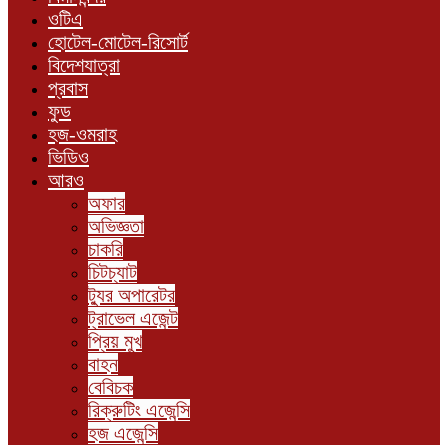
ওটিএ
হোটেল-মোটেল-রিসোর্ট
বিদেশযাত্রা
প্রবাস
ফুড
হজ-ওমরাহ
ভিডিও
আরও
অফার
অভিজ্ঞতা
চাকরি
চিটচ্যাট
ট্যুর অপারেটর
ট্রাভেল এজেন্ট
প্রিয় মুখ
বাহন
বেবিচক
রিক্রুটিং এজেন্সি
হজ এজেন্সি