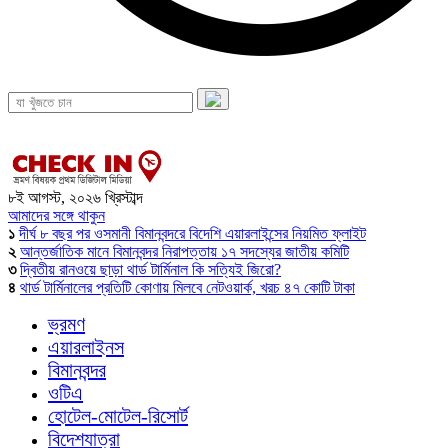
৮ই আগস্ট, ২০২৬ খ্রিস্টাব্দ
আমাদের সঙ্গে থাকুন
১
দীর্ঘ ৮ বছর পর ওসমানী বিমানবন্দরে বিদেশি এয়ারলাইন্সের নিয়মিত ফ্লাইট
২
আন্তর্জাতিক মানে বিমানবন্দর নিরাপত্তায় ১৭ সদস্যের জাতীয় কমিটি
৩
দ্বিতীয় রানওয়ে ছাড়া থার্ড টার্মিনাল কি সত্যিই জিরো?
৪
থার্ড টার্মিনালের প্রতিটি কোণায় মিলবে নেটওয়ার্ক, খরচ ৪৭ কোটি টাকা
ভ্রমণ
এয়ারলাইনস
বিমানবন্দর
ওটিএ
হোটেল-মোটেল-রিসোর্ট
বিদেশযাত্রা