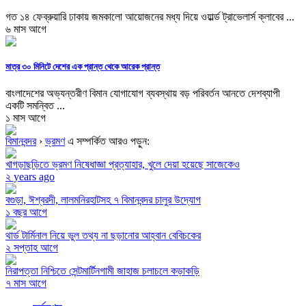
গত ১৪ ফেব্রুয়ারি ঢাকায় জমকালো আয়োজনের মধ্য দিয়ে ওয়ার্ল্ড ট্রাভেলার্স ক্লাবের ...
৬ মাস আগে
মাত্র ৩০ মিনিটে দেশের এক প্রান্ত থেকে আরেক প্রান্ত
বাংলাদেশের অভ্যন্তরীণ বিমান যোগাযোগ ব্যবস্থায় বড় পরিবর্তন আনতে দেশব্যাপী
একটি সমন্বিত ...
১ মাস আগে
বিমানবন্দর
›
ভ্রমণ
এ সম্পর্কিত আরও পড়ুন:
খাগড়াছড়িতে ভ্রমণ নিষেধাজ্ঞা প্রত্যাহার, খুলে দেয়া হয়েছে সাজেকেও
২ years ago
বগুড়া, ঈশ্বরদী, লালমনিরহাটসহ ৭ বিমানবন্দর চালুর উদ্যোগ
১ বছর আগে
থার্ড টার্মিনাল নিয়ে ভুল তথ্য না ছড়ানোর আহ্বান বেবিচকের
২ সপ্তাহ আগে
নিরাপত্তা নিশ্চিতে সেন্টমার্টিনগামী জাহাজ চলাচলে কড়াকড়ি
৭ মাস আগে