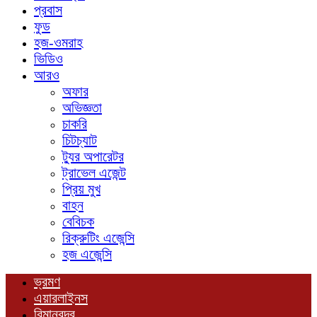
প্রবাস
ফুড
হজ-ওমরাহ
ভিডিও
আরও
অফার
অভিজ্ঞতা
চাকরি
চিটচ্যাট
ট্যুর অপারেটর
ট্রাভেল এজেন্ট
প্রিয় মুখ
বাহন
বেবিচক
রিক্রুটিং এজেন্সি
হজ এজেন্সি
ভ্রমণ
এয়ারলাইনস
বিমানবন্দর