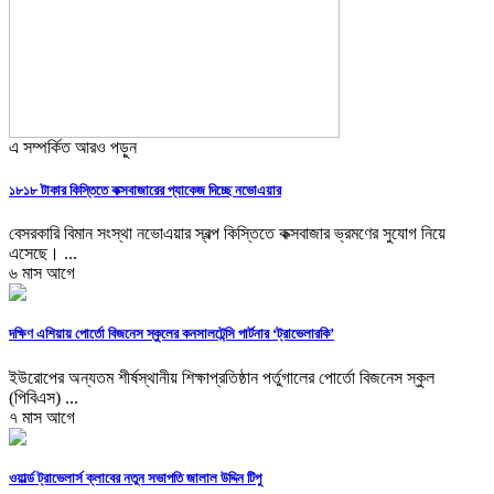
এ সম্পর্কিত আরও পড়ুন
১৮১৮ টাকার কিস্তিতে কক্সবাজারের প্যাকেজ দিচ্ছে নভোএয়ার
বেসরকারি বিমান সংস্থা নভোএয়ার স্বল্প কিস্তিতে কক্সবাজার ভ্রমণের সুযোগ নিয়ে
এসেছে। ...
৬ মাস আগে
দক্ষিণ এশিয়ায় পোর্তো বিজনেস স্কুলের কনসালটেন্সি পার্টনার ‘ট্রাভেলারকি’
ইউরোপের অন্যতম শীর্ষস্থানীয় শিক্ষাপ্রতিষ্ঠান পর্তুগালের পোর্তো বিজনেস স্কুল
(পিবিএস) ...
৭ মাস আগে
ওয়ার্ল্ড ট্রাভেলার্স ক্লাবের নতুন সভাপতি জালাল উদ্দিন টিপু