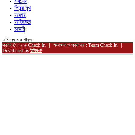
সর্বশেষ
প্রিয় মুখ
অফার
অভিজ্ঞতা
চাকরি
আমাদের সঙ্গে থাকুন
স্বত্ব © ২০২৬ Check In | সম্পাদনা ও প্রকাশনা : Team Check In |
Developed by
ইবিপণন