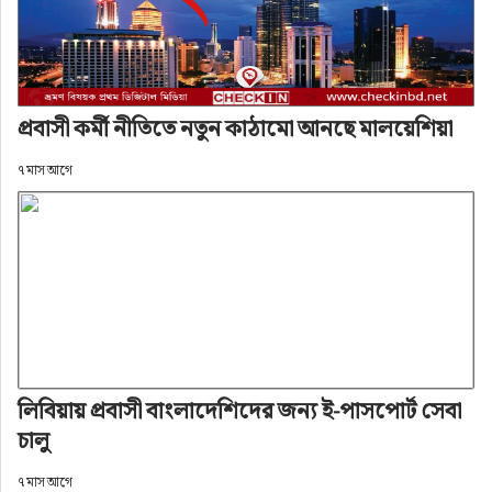
প্রবাসী কর্মী নীতিতে নতুন কাঠামো আনছে মালয়েশিয়া
৭ মাস আগে
লিবিয়ায় প্রবাসী বাংলাদেশিদের জন্য ই-পাসপোর্ট সেবা
চালু
৭ মাস আগে