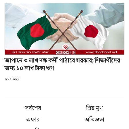
জাপানে ৩ লাখ দক্ষ কর্মী পাঠাবে সরকার; শিক্ষার্থীদের
জন্য ১০ লাখ টাকা ঋণ
৩ মাস আগে
সর্বশেষ
প্রিয় মুখ
অফার
অভিজ্ঞতা