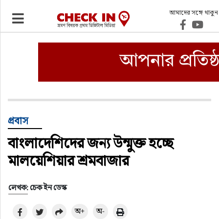
আমাদের সঙ্গে থাকুন
ভ্রমণ
এয়ারলাইনস
বিমানবন্দর
ওটিএ
প্রবাস
বাংলাদেশিদের জন্য উন্মুক্ত হচ্ছে
হোটেল-মোটেল-রিসোর্ট
মালয়েশিয়ার শ্রমবাজার
বিদেশযাত্রা
লেখক: চেক ইন ডেস্ক
প্রবাস
অ+
অ-