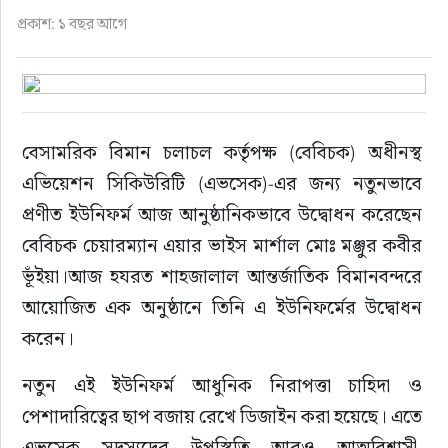
ফুড
প্রকাশ: ১ বছর আগে
হজ-ওমরাহ
ভিডিও
বেসামরিক বিমান চলাচল কর্তৃপক্ষ (বেবিচক) অধীনস্থ 
এভিয়েশন সিকিউরিটি (এভসেক)-এর জন্য নতুনভাবে 
আরও
প্রণীত ইউনিফর্ম আজ আনুষ্ঠানিকভাবে উদ্বোধন করেছেন 
বেবিচক চেয়ারম্যান এয়ার ভাইস মার্শাল মোঃ মঞ্জুর কবীর 
ভূঁইয়া।আজ হযরত শাহজালাল আন্তর্জাতিক বিমানবন্দরে 
আয়োজিত এক অনুষ্ঠানে তিনি এ ইউনিফর্মের উদ্বোধন 
করেন।
নতুন এই ইউনিফর্ম আধুনিক নিরাপত্তা চাহিদা ও 
পেশাদারিত্বের ছাপ বজায় রেখে ডিজাইন করা হয়েছে। এতে 
এভসেক সদস্যদের উপস্থিতি আরও আত্মবিশ্বাসী, 