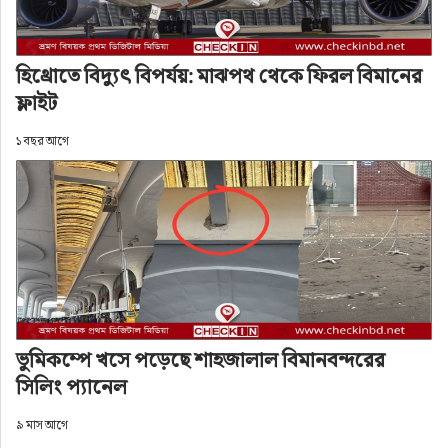
হিথ্রোতে বিদ্যুৎ বিপর্যয়: মাঝপথ থেকে ফিরল বিমানের
ফ্লাইট
১ বছর আগে
ভুমিকম্পে খসে পড়েছে শাহজালাল বিমানবন্দরের
সিলিং প্যানেল
৯ মাস আগে