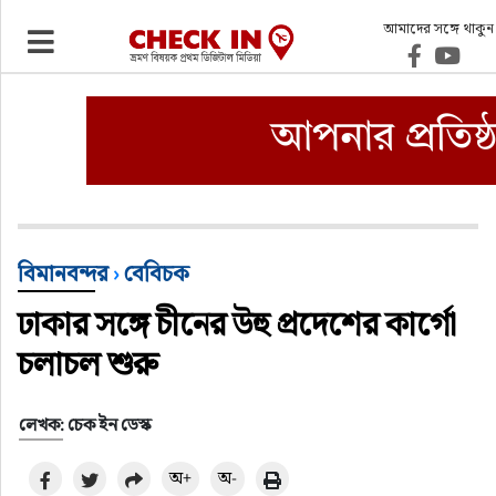
আমাদের সঙ্গে থাকুন
ভ্রমণ
এয়ারলাইনস
বিমানবন্দর
ওটিএ
বিমানবন্দর
›
বেবিচক
ঢাকার সঙ্গে চীনের উহু প্রদেশের কার্গো
হোটেল-মোটেল-রিসোর্ট
চলাচল শুরু
বিদেশযাত্রা
লেখক: চেক ইন ডেস্ক
প্রবাস
অ+
অ-