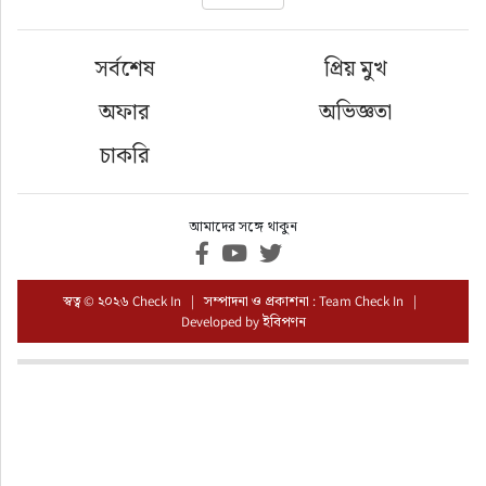
ফুড
সর্বশেষ
প্রিয় মুখ
হজ-ওমরাহ
অফার
অভিজ্ঞতা
ভিডিও
চাকরি
আরও
আমাদের সঙ্গে থাকুন
স্বত্ব © ২০২৬ Check In | সম্পাদনা ও প্রকাশনা : Team Check In |
Developed by
ইবিপণন