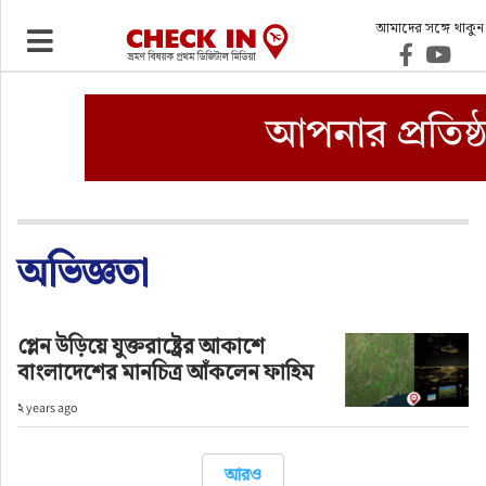
আমাদের সঙ্গে থাকুন
ভ্রমণ
এয়ারলাইনস
বিমানবন্দর
ওটিএ
অভিজ্ঞতা
হোটেল-মোটেল-রিসোর্ট
প্লেন উড়িয়ে যুক্তরাষ্ট্রের আকাশে
বাংলাদেশের মানচিত্র আঁকলেন ফাহিম
বিদেশযাত্রা
২ years ago
প্রবাস
আরও