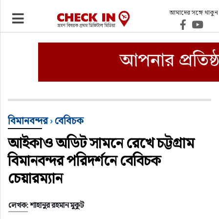
আমাদের সঙ্গে থাকুন
ভ্রমণ
এয়ারলাইনস
বিমানবন্দর
ওটিএ
বিমানবন্দর
›
বেবিচক
আইকাও অডিট সামনে রেখে চট্টগ্রাম
হোটেল-মোটেল-রিসোর্ট
বিমানবন্দর পরিদর্শনে বেবিচক
বিদেশযাত্রা
চেয়ারম্যান
প্রবাস
লেখক: শাহানুর রহমান মুকুট