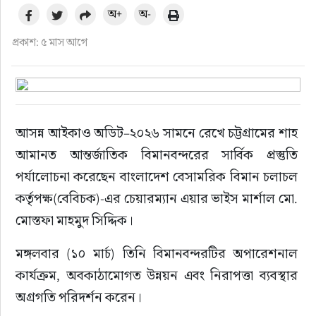
ফুড
অ+
অ-
প্রকাশ: ৫ মাস আগে
হজ-ওমরাহ
ভিডিও
আরও
আসন্ন আইকাও অডিট–২০২৬ সামনে রেখে চট্টগ্রামের শাহ 
আমানত আন্তর্জাতিক বিমানবন্দরের সার্বিক প্রস্তুতি 
পর্যালোচনা করেছেন বাংলাদেশ বেসামরিক বিমান চলাচল 
কর্তৃপক্ষ(বেবিচক)-এর চেয়ারম্যান এয়ার ভাইস মার্শাল মো. 
মোস্তফা মাহমুদ সিদ্দিক।
মঙ্গলবার (১০ মার্চ) তিনি বিমানবন্দরটির অপারেশনাল 
কার্যক্রম, অবকাঠামোগত উন্নয়ন এবং নিরাপত্তা ব্যবস্থার 
অগ্রগতি পরিদর্শন করেন।