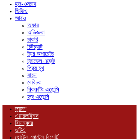
হজ-ওমরাহ
ভিডিও
আরও
অফার
অভিজ্ঞতা
চাকরি
চিটচ্যাট
ট্যুর অপারেটর
ট্রাভেল এজেন্ট
প্রিয় মুখ
বাহন
বেবিচক
রিক্রুটিং এজেন্সি
হজ এজেন্সি
ভ্রমণ
এয়ারলাইনস
বিমানবন্দর
ওটিএ
হোটেল-মোটেল-রিসোর্ট