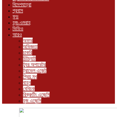
বিদেশযাত্রা
প্রবাস
ফুড
হজ-ওমরাহ
ভিডিও
আরও
অফার
অভিজ্ঞতা
চাকরি
চিটচ্যাট
ট্যুর অপারেটর
ট্রাভেল এজেন্ট
প্রিয় মুখ
বাহন
বেবিচক
রিক্রুটিং এজেন্সি
হজ এজেন্সি