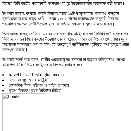
হিসেবে তিনি জাতীয় পতাকাবাহী সংস্থার পর্যাপ্ত উড়োজাহাজের অভাবকে দায়ী করেন।
উপদেষ্টা জানান, কাগজে-কলমে বিমানের কাছে ১৯টি উড়োজাহাজ থাকলেও বাস্তবে
ফ্লাইএবল রয়েছে মাত্র ১৪টি। অথচ ২০৩৫ সালের মাস্টারপ্ল্যান অনুযায়ী বিমানের
প্রয়োজন অন্তত ৪৭টি উড়োজাহাজ, যা বর্তমান সক্ষমতার তুলনায় অনেক কম।
তিনি আরও বলেন, বোয়িং ও এয়ারবাসের সঙ্গে টেকনো-ইকোনমিক ফিজিবিলিটি বিশ্লেষণের
ভিত্তিতে নতুন বিমান ক্রয়ের উদ্যোগ নেওয়া হয়েছে। তবে বোয়িংয়ের সঙ্গে চলমান মূল্য
আলোচনা সফলভাবে শেষ না হলে এই গুরুত্বপূর্ণ প্রকিউরমেন্ট প্রক্রিয়া বাধাগ্রস্ত হওয়ার
আশঙ্কা রয়েছে।
উপদেষ্টা সতর্ক করে বলেন, জাতীয় এয়ারলাইন্সের সক্ষমতা না বাড়ালে ভবিষ্যতেও দেশের
আকাশপথে বিদেশি এয়ারলাইন্সের আধিপত্য বজায় থাকবে।
travel based first digital media
বিমান বাংলাদেশ এয়ারলাইন্স
বেসামরিক বিমান পরিবহন ও পর্যটন উপদেষ্টা
ভ্রমণ বিষয়ক প্রথম ডিজিটাল মিডিয়া