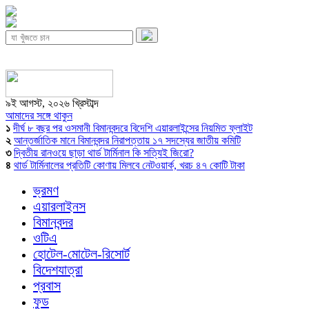
৯ই আগস্ট, ২০২৬ খ্রিস্টাব্দ
আমাদের সঙ্গে থাকুন
১
দীর্ঘ ৮ বছর পর ওসমানী বিমানবন্দরে বিদেশি এয়ারলাইন্সের নিয়মিত ফ্লাইট
২
আন্তর্জাতিক মানে বিমানবন্দর নিরাপত্তায় ১৭ সদস্যের জাতীয় কমিটি
৩
দ্বিতীয় রানওয়ে ছাড়া থার্ড টার্মিনাল কি সত্যিই জিরো?
৪
থার্ড টার্মিনালের প্রতিটি কোণায় মিলবে নেটওয়ার্ক, খরচ ৪৭ কোটি টাকা
ভ্রমণ
এয়ারলাইনস
বিমানবন্দর
ওটিএ
হোটেল-মোটেল-রিসোর্ট
বিদেশযাত্রা
প্রবাস
ফুড