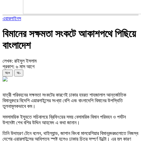
এয়ারলাইনস
বিমানের সক্ষমতা সংকটে আকাশপথে পিছিয়ে
বাংলাদেশ
লেখক: রাইসুল ইসলাম
প্রকাশ: ৬ মাস আগে
অ+
অ-
যাত্রী পরিবহনের সক্ষমতা সংকটের কারণেই ঢাকার হযরত শাহজালাল আন্তর্জাতিক
বিমানবন্দরে বিদেশি এয়ারলাইন্সের সংখ্যা বেশি এবং বাংলাদেশি বিমানের উপস্থিতি
তুলনামূলকভাবে কম।
সমসাময়িক ইস্যুতে সচিবালয়ে ব্রিফিংয়ের সময় বেসামরিক বিমান পরিবহন ও পর্যটন
উপদেষ্টা শেখ বশির উদ্দিন আহমেদ এ কথা জানান।
তিনি উদাহরণ টেনে বলেন, থাইল্যান্ড, জাপান কিংবা মালয়েশিয়ার বিমানবন্দরগুলোতে নিজস্ব
দেশের এয়ারলাইন্সের আধিপত্য স্পষ্ট হলেও ঢাকায় চিত্র সম্পূর্ণ উল্টো। এর মূল কারণ