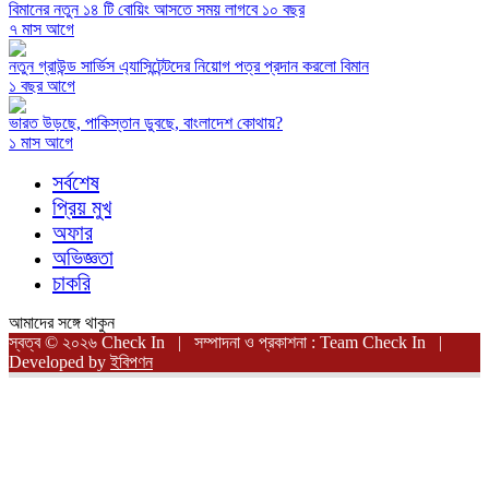
বিমানের নতুন ১৪ টি বোয়িং আসতে সময় লাগবে ১০ বছর
৭ মাস আগে
নতুন গ্রাউন্ড সার্ভিস এ্যাসিন্টেন্টদের নিয়োগ পত্র প্রদান করলো বিমান
১ বছর আগে
ভারত উড়ছে, পাকিস্তান ডুবছে, বাংলাদেশ কোথায়?
১ মাস আগে
সর্বশেষ
প্রিয় মুখ
অফার
অভিজ্ঞতা
চাকরি
আমাদের সঙ্গে থাকুন
স্বত্ব © ২০২৬ Check In | সম্পাদনা ও প্রকাশনা : Team Check In |
Developed by
ইবিপণন