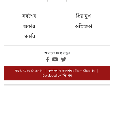
ফুড
সর্বশেষ
প্রিয় মুখ
হজ-ওমরাহ
অফার
অভিজ্ঞতা
ভিডিও
চাকরি
আরও
আমাদের সঙ্গে থাকুন
স্বত্ব © ২০২৬ Check In | সম্পাদনা ও প্রকাশনা : Team Check In |
Developed by
ইবিপণন