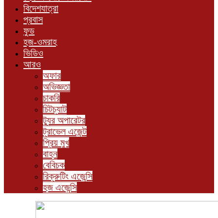
বিদেশযাত্রা
প্রবাস
ফুড
হজ-ওমরাহ
ভিডিও
আরও
অফার
অভিজ্ঞতা
চাকরি
চিটচ্যাট
ট্যুর অপারেটর
ট্রাভেল এজেন্ট
প্রিয় মুখ
বাহন
বেবিচক
রিক্রুটিং এজেন্সি
হজ এজেন্সি