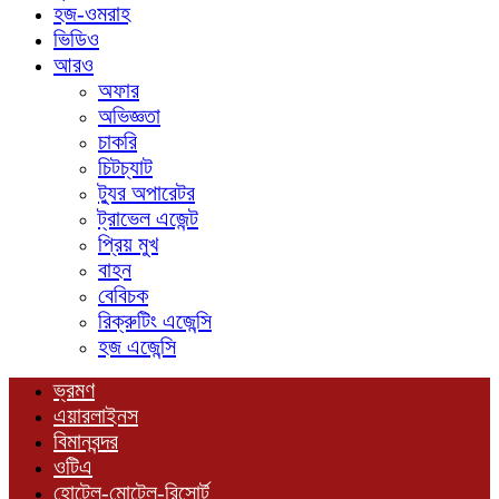
হজ-ওমরাহ
ভিডিও
আরও
অফার
অভিজ্ঞতা
চাকরি
চিটচ্যাট
ট্যুর অপারেটর
ট্রাভেল এজেন্ট
প্রিয় মুখ
বাহন
বেবিচক
রিক্রুটিং এজেন্সি
হজ এজেন্সি
ভ্রমণ
এয়ারলাইনস
বিমানবন্দর
ওটিএ
হোটেল-মোটেল-রিসোর্ট