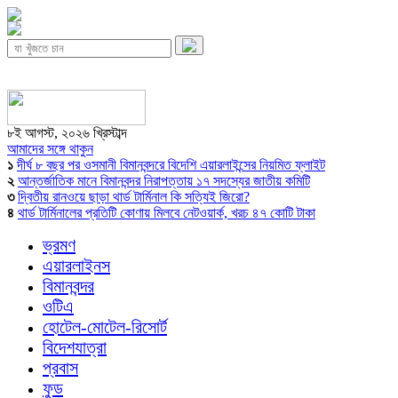
৮ই আগস্ট, ২০২৬ খ্রিস্টাব্দ
আমাদের সঙ্গে থাকুন
১
দীর্ঘ ৮ বছর পর ওসমানী বিমানবন্দরে বিদেশি এয়ারলাইন্সের নিয়মিত ফ্লাইট
২
আন্তর্জাতিক মানে বিমানবন্দর নিরাপত্তায় ১৭ সদস্যের জাতীয় কমিটি
৩
দ্বিতীয় রানওয়ে ছাড়া থার্ড টার্মিনাল কি সত্যিই জিরো?
৪
থার্ড টার্মিনালের প্রতিটি কোণায় মিলবে নেটওয়ার্ক, খরচ ৪৭ কোটি টাকা
ভ্রমণ
এয়ারলাইনস
বিমানবন্দর
ওটিএ
হোটেল-মোটেল-রিসোর্ট
বিদেশযাত্রা
প্রবাস
ফুড