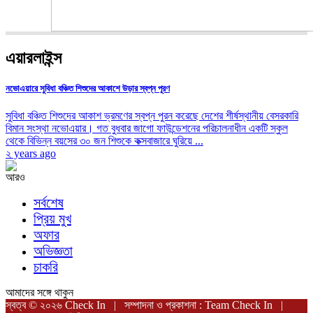
এয়ারলাইন্স
নভোএয়ারে সুবিধা বঞ্চিত শিশুদের আকাশে উড়ার স্বপ্ন পূরণ
সুবিধা বঞ্চিত শিশুদের আকাশ ভ্রমণের স্বপ্ন পুরন করেছে দেশের শীর্ষস্থানীয় বেসরকারি
বিমান সংস্থা নভোএয়ার। গত বুধবার জাগো ফাউন্ডেশনের পরিচালনাধীন একটি স্কুল
থেকে বিভিন্ন বয়সের ৩০ জন শিশুকে কক্সবাজারে ঘুরিয়ে ...
২ years ago
আরও
সর্বশেষ
প্রিয় মুখ
অফার
অভিজ্ঞতা
চাকরি
আমাদের সঙ্গে থাকুন
স্বত্ব © ২০২৬ Check In | সম্পাদনা ও প্রকাশনা : Team Check In |