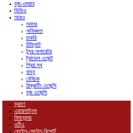
হজ-ওমরাহ
ভিডিও
আরও
অফার
অভিজ্ঞতা
চাকরি
চিটচ্যাট
ট্যুর অপারেটর
ট্রাভেল এজেন্ট
প্রিয় মুখ
বাহন
বেবিচক
রিক্রুটিং এজেন্সি
হজ এজেন্সি
ভ্রমণ
এয়ারলাইনস
বিমানবন্দর
ওটিএ
হোটেল-মোটেল-রিসোর্ট