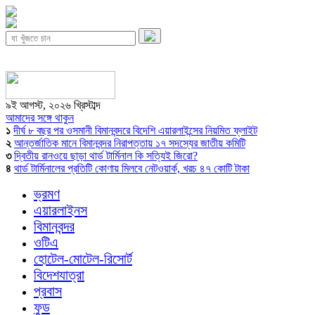
৯ই আগস্ট, ২০২৬ খ্রিস্টাব্দ
আমাদের সঙ্গে থাকুন
১
দীর্ঘ ৮ বছর পর ওসমানী বিমানবন্দরে বিদেশি এয়ারলাইন্সের নিয়মিত ফ্লাইট
২
আন্তর্জাতিক মানে বিমানবন্দর নিরাপত্তায় ১৭ সদস্যের জাতীয় কমিটি
৩
দ্বিতীয় রানওয়ে ছাড়া থার্ড টার্মিনাল কি সত্যিই জিরো?
৪
থার্ড টার্মিনালের প্রতিটি কোণায় মিলবে নেটওয়ার্ক, খরচ ৪৭ কোটি টাকা
ভ্রমণ
এয়ারলাইনস
বিমানবন্দর
ওটিএ
হোটেল-মোটেল-রিসোর্ট
বিদেশযাত্রা
প্রবাস
ফুড