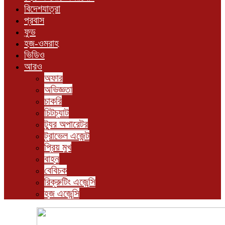
বিদেশযাত্রা
প্রবাস
ফুড
হজ-ওমরাহ
ভিডিও
আরও
অফার
অভিজ্ঞতা
চাকরি
চিটচ্যাট
ট্যুর অপারেটর
ট্রাভেল এজেন্ট
প্রিয় মুখ
বাহন
বেবিচক
রিক্রুটিং এজেন্সি
হজ এজেন্সি