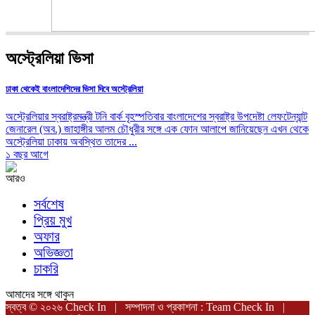
অস্ট্রেলিয়া ভিসা
ঢাকা থেকেই বাংলাদেশিদের ভিসা দিবে অস্ট্রেলিয়া
অস্ট্রেলিয়ার স্বরাষ্ট্রমন্ত্রী টনি বার্ক বৃহস্পতিবার বাংলাদেশের স্বরাষ্ট্র উপদেষ্টা লেফটেন্যান্ট
জেনারেল (অব.) জাহাঙ্গীর আলম চৌধুরীর সঙ্গে এক ফোন আলাপে জানিয়েছেন এখন থেকে
অস্ট্রেলিয়া ঢাকায় অবস্থিত তাদের ...
১ বছর আগে
আরও
সর্বশেষ
প্রিয় মুখ
অফার
অভিজ্ঞতা
চাকরি
আমাদের সঙ্গে থাকুন
স্বত্ব © ২০২৬ Check In | সম্পাদনা ও প্রকাশনা : Team Check In |