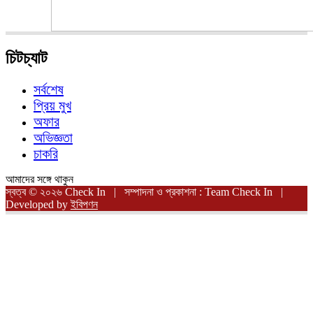
চিটচ্যাট
সর্বশেষ
প্রিয় মুখ
অফার
অভিজ্ঞতা
চাকরি
আমাদের সঙ্গে থাকুন
স্বত্ব © ২০২৬ Check In | সম্পাদনা ও প্রকাশনা : Team Check In |
Developed by
ইবিপণন