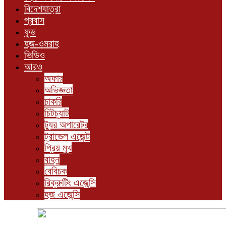
বিদেশযাত্রা
প্রবাস
ফুড
হজ-ওমরাহ
ভিডিও
আরও
অফার
অভিজ্ঞতা
চাকরি
চিটচ্যাট
ট্যুর অপারেটর
ট্রাভেল এজেন্ট
প্রিয় মুখ
বাহন
বেবিচক
রিক্রুটিং এজেন্সি
হজ এজেন্সি