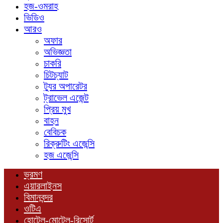
হজ-ওমরাহ
ভিডিও
আরও
অফার
অভিজ্ঞতা
চাকরি
চিটচ্যাট
ট্যুর অপারেটর
ট্রাভেল এজেন্ট
প্রিয় মুখ
বাহন
বেবিচক
রিক্রুটিং এজেন্সি
হজ এজেন্সি
ভ্রমণ
এয়ারলাইনস
বিমানবন্দর
ওটিএ
হোটেল-মোটেল-রিসোর্ট