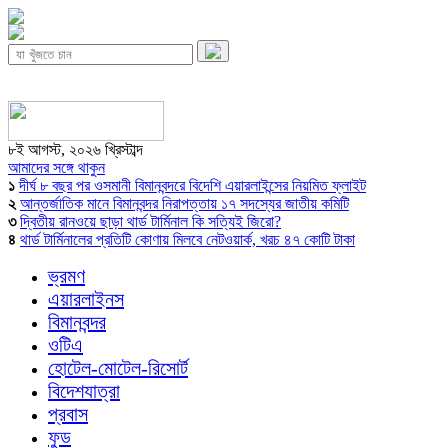
৮ই আগস্ট, ২০২৬ খ্রিস্টাব্দ
আমাদের সঙ্গে থাকুন
১
দীর্ঘ ৮ বছর পর ওসমানী বিমানবন্দরে বিদেশি এয়ারলাইন্সের নিয়মিত ফ্লাইট
২
আন্তর্জাতিক মানে বিমানবন্দর নিরাপত্তায় ১৭ সদস্যের জাতীয় কমিটি
৩
দ্বিতীয় রানওয়ে ছাড়া থার্ড টার্মিনাল কি সত্যিই জিরো?
৪
থার্ড টার্মিনালের প্রতিটি কোণায় মিলবে নেটওয়ার্ক, খরচ ৪৭ কোটি টাকা
ভ্রমণ
এয়ারলাইনস
বিমানবন্দর
ওটিএ
হোটেল-মোটেল-রিসোর্ট
বিদেশযাত্রা
প্রবাস
ফুড